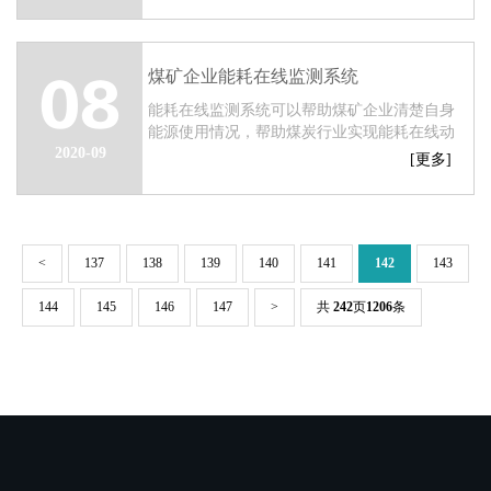
年行动计划（2018—2020年）》要求，加强环
境监管...
煤矿企业能耗在线监测系统
08
能耗在线监测系统可以帮助煤矿企业清楚自身
能源使用情况，帮助煤炭行业实现能耗在线动
2020-09
态监测，实现绿色低碳转型发展，具有非常重
[更多]
要的意义。...
<
137
138
139
140
141
142
143
144
145
146
147
>
共
242
页
1206
条