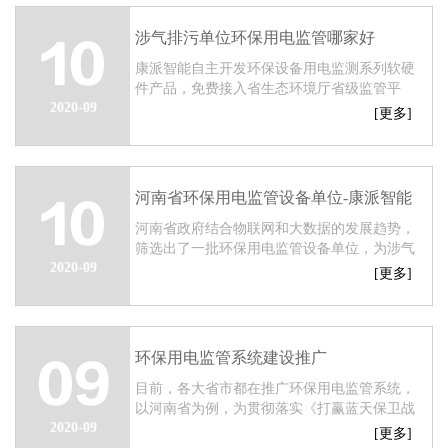
涉气排污单位环保用电监管哪家好
10
康派智能自主开发环保设备用电监测系列软硬
件产品，免费接入省生态环境厅省级监管平
2020-09
台。专业的企业污染治理设施用电监测方案，
[更多]
反映排污单位生产、治污总体情况，掌握排污
单位...
河南省环保用电监管设备单位-康派智能
10
河南省政府结合物联网和大数据的发展趋势，
筛选出了一批环保用电监管设备单位，为涉气
2020-09
排污企业的治污、产污、排污设施进行提供环
[更多]
保用电监测服务。...
环保用电监管系统建设推广
09
目前，各大省市都在推广环保用电监管系统，
以河南省为例，为贯彻落实《打赢蓝天保卫战
2020-09
三年行动计划》、《河南省污染防治攻坚战三
[更多]