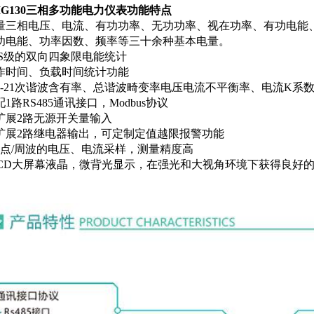
MG130三相多功能电力仪表功能特点
测量三相电压、电流、有功功率、无功功率、视在功率、有功电能
无功电能、功率因数、频率等三十余种基本电量。
0.5S级的双向四象限电能统计
工作时间、负载时间统计功能
测2-21次谐波含有率、总谐波畸变率电压电流不平衡率、电流K系
配1路RS485通讯接口，Modbus协议
可扩展2路无源开关量输入
可扩展2路继电器输出，可定制定值越限报警功能
128点/周波的电压、电流采样，测量精度高
.LCD大屏幕液晶，微背光显示，在强光和大视角环境下获得良好