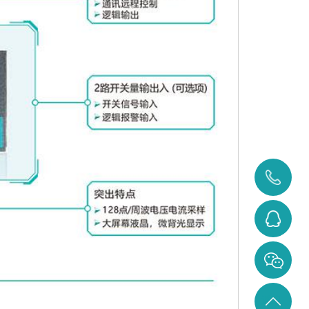
400-
0371-
3284642207
828
返回