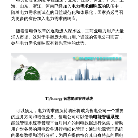
电力市场化的变革在加速，北京、江苏、河北、广东、上
海、山东、浙江、河南已经加入
电力需求侧响应
的队伍中，
随着电力需求侧试点的日益规范化和体系化，国家势必号召
为更多的省份加入电力需求侧响应。
随着售电侧改革的逐渐进入深水区，工商业电力用户大量
涌入市场。这对于手握庞大电力用户资源的售电公司而言，
参与电力需求侧响应有着先天性的优势。
T@Energy 智慧能源管理系统
可以预见，电力需求侧负荷响应将成为售电公司一个重要
的业务方向和增值业务。售电公司可以借助
电能管理系统
、
能源管理系统等管理平台对用户的用电数据进行采集，帮助
用户对各类的用电设备进行精细化管理；通过能源管理系统
的采集数据和运行分析，为用户提供符合其自身特点的用电