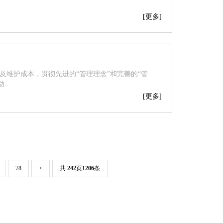
[更多]
及维护成本，贯彻先进的“管理理念”和完善的“管
..
[更多]
78
>
共
242
页
1206
条