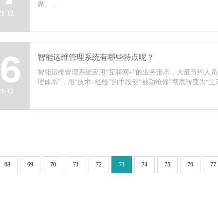
席。...
21-12
智能运维管理系统有哪些特点呢？
16
智能运维管理系统应用“互联网+”的业务形态，大量节约人员
理体系”，用“技术+经验”的手段使“被动抢修”彻底转变为“主动.
21-12
68
69
70
71
72
73
74
75
76
77