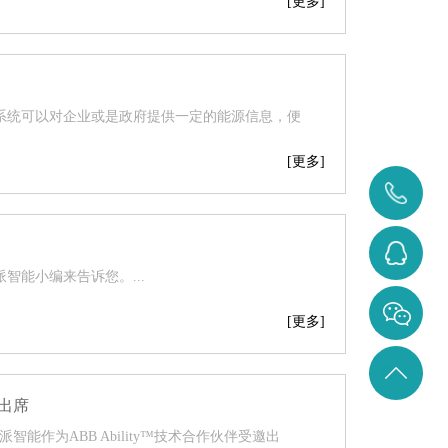
[更多]
系统可以对企业或是政府提供一定的能源信息，便
[更多]
400-
0371-
3284642207
能小编来告诉您。...
828
[更多]
返回
出席
顶部
派智能作为ABB Ability™技术合作伙伴受邀出