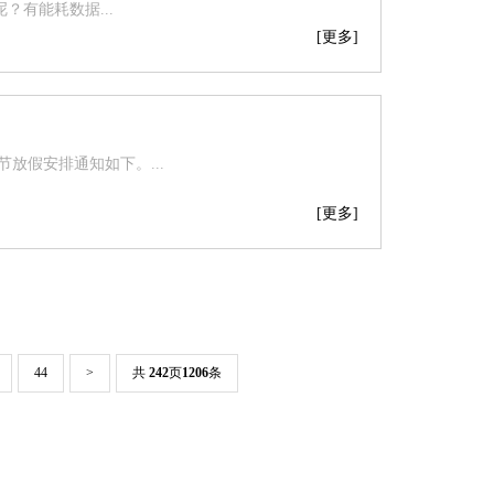
有能耗数据...
[更多]
放假安排通知如下。...
[更多]
44
>
共
242
页
1206
条