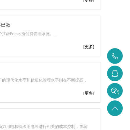
[更多]
黎巴嫩
Prepay预付费管理系统。...
[更多]
400-
0371-
3284642207
矿的现代化水平和精细化管理水平则在不断提高，
828
[更多]
返回
顶部
动力用电和特殊用电等进行相关的成本控制，显著