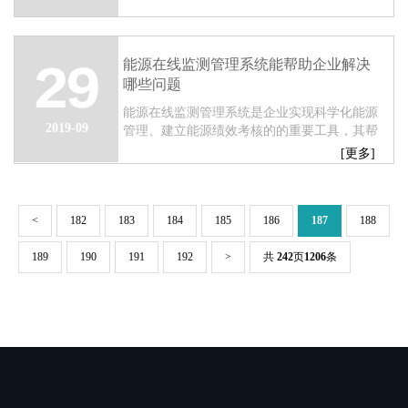
常成熟智能化产品和技术方案。环保设备的监
测比...
能源在线监测管理系统能帮助企业解决
29
哪些问题
能源在线监测管理系统是企业实现科学化能源
2019-09
管理、建立能源绩效考核的的重要工具，其帮
助企业解决的问题主要有8项。...
[更多]
<
182
183
184
185
186
187
188
189
190
191
192
>
共
242
页
1206
条