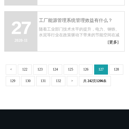
展。同时它也是环节全球性能源危机的有效手
段之...
工厂能源管理系统管理效益有什么？
27
随着工业部门技术水平的提升，电力、钢铁、
水泥等行业在政策驱动下带来的节能空间在减
2020-11
小，淘汰落后产能等刚性节能措施的潜力愈发
[更多]
有限，随着行业结构调整与技术调整幅度加
大，...
<
122
123
124
125
126
127
128
129
130
131
132
>
共
242
页
1206
条