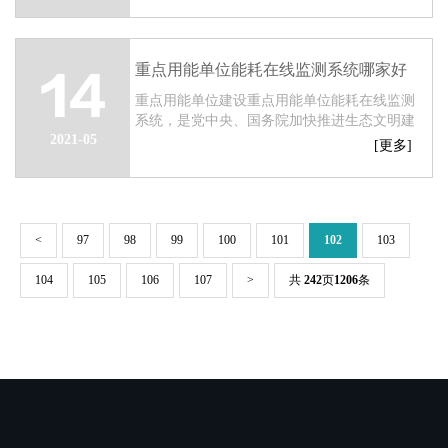
重点用能单位能耗在线监测系统哪家好
14
重点用能单位建设重点用能单位能耗在线监测
系统，是党中央、国务院加快推进生态文明建
2021-05
设部署的一项重要任务。根据发改委网站和发
[更多]
布文件要求，重点用能单位需要在2020年底
前，完...
<
97
98
99
100
101
102
103
104
105
106
107
>
共
242
页
1206
条