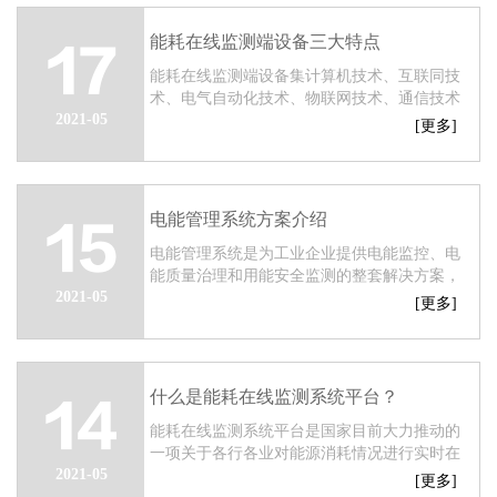
能耗在线监测端设备三大特点
17
能耗在线监测端设备集计算机技术、互联同技
术、电气自动化技术、物联网技术、通信技术
2021-05
于一身,具有现场能耗数据采集、存储、分
[更多]
析、网络安全、应用展现、数据转发等功能...
电能管理系统方案介绍
15
电能管理系统是为工业企业提供电能监控、电
能质量治理和用能安全监测的整套解决方案，
2021-05
系统服务涉及工业企业生产过程中电能使用的
[更多]
相关问题，系统具有专业性强，自动化程度
高，...
什么是能耗在线监测系统平台？
14
能耗在线监测系统平台是国家目前大力推动的
一项关于各行各业对能源消耗情况进行实时在
2021-05
线监测，数据统计分析的工作。...
[更多]