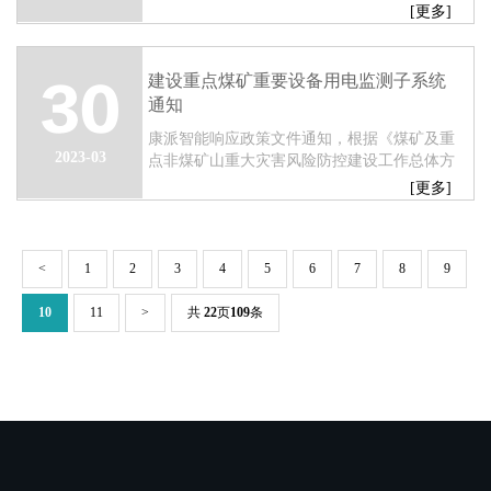
证山东省肉类协会第八届四次会员大会的顺利
[更多]
召开。...
建设重点煤矿重要设备用电监测子系统
30
通知
康派智能响应政策文件通知，根据《煤矿及重
2023-03
点非煤矿山重大灾害风险防控建设工作总体方
案》要求，自主研发的重点煤矿重要设备用电
[更多]
监测子系统，实时监测煤矿重要设备的电压、
负...
<
1
2
3
4
5
6
7
8
9
10
11
>
共
22
页
109
条