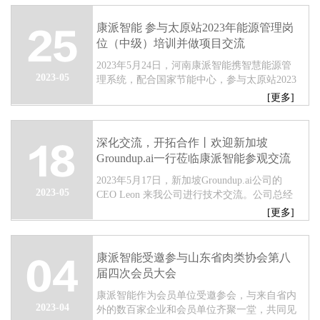
康派智能 参与太原站2023年能源管理岗
25
位（中级）培训并做项目交流
2023年5月24日，河南康派智能携智慧能源管
2023-05
理系统，配合国家节能中心，参与太原站2023
年能源管理岗位（中级）培训并做项目交流，
[更多]
助力工业企业节能增效！...
深化交流，开拓合作丨欢迎新加坡
18
Groundup.ai一行莅临康派智能参观交流
2023年5月17日，新加坡Groundup.ai公司的
2023-05
CEO Leon 来我公司进行技术交流。公司总经
理刘庆永先生对Leon一行的到来表示了热烈的
[更多]
欢迎，向来访客人介绍了企业相关情况，并陪
同参观公司研发中...
康派智能受邀参与山东省肉类协会第八
04
届四次会员大会
康派智能作为会员单位受邀参会，与来自省内
2023-04
外的数百家企业和会员单位齐聚一堂，共同见