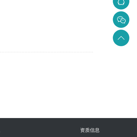
3284642207
828
返回
顶部
业
资质信息