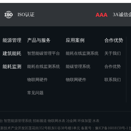
ISO认证
3A诚信
能源管理
产品与服务
应用案例
合作优势
建筑能耗
智慧能碳管理平台
能耗在线监测系统
关于我们
能耗监测
能耗在线监测系统
能碳管理系统
合作优势
物联网硬件
物联网硬件
联系我们
常见问题
台
智慧能源管理系统
招标频道
物联网水表
冶金网
环保加盟
水表
技术产业开发区莲花街352号联东U谷38号楼1单元 备案号：
豫ICP备16018159号-1
技