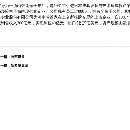
前身为平顶山锦纶帘子布厂，是1981年引进日本成套设备与技术建成投产
66浸胶帘子布的现代化企业。公司现有员工17000人，拥有全资子公司、
马实业股份有限公司为河南省首家在上交所挂牌交易的上市企业。自1981年
现销售收入306亿元，实现利税40亿元，出口创汇5亿美元，资产规模由最初的
上一篇：
陕西煤业
下一篇：
新希望集团