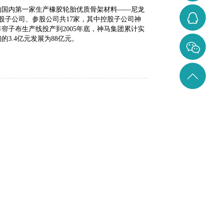
的国内第一家生产橡胶轮胎优质骨架材料——尼龙
0371-
3284642207
控股子公司、参股公司共17家，其中控股子公司神
帘子布生产线投产到2005年底，神马集团累计实
828
3.4亿元发展为88亿元。
返回
顶部