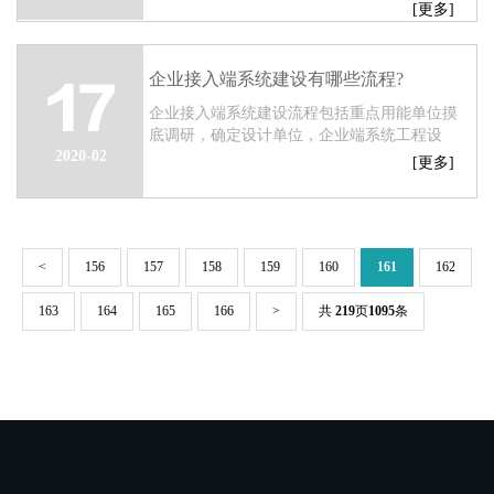
具。而企业接入端系统是重点用能单位能耗在
[更多]
线监测系统建设三层架构中的重要组成部
分。...
企业接入端系统建设有哪些流程?
17
企业接入端系统建设流程包括重点用能单位摸
底调研，确定设计单位，企业端系统工程设
2020-02
计，企业施工方案编制，主管单位工作部署，
[更多]
确定端系统建设单位，企业端系统建设等步
骤。...
<
156
157
158
159
160
161
162
163
164
165
166
>
共
219
页
1095
条