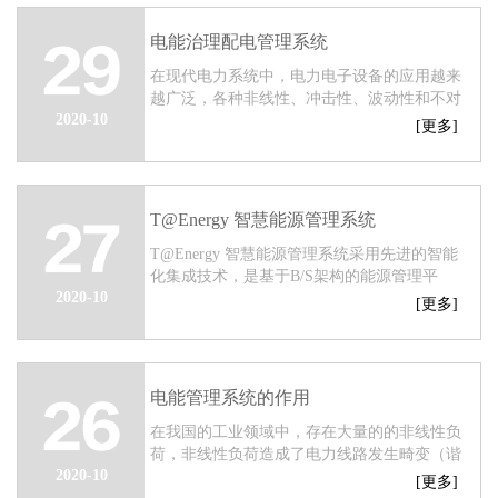
电能治理配电管理系统
29
在现代电力系统中，电力电子设备的应用越来
越广泛，各种非线性、冲击性、波动性和不对
2020-10
称负载大量增加，造成诸如电压波动、及谐波
[更多]
等等能质量污染日趋严重。电能质量问题对企
业...
T@Energy 智慧能源管理系统
27
T@Energy 智慧能源管理系统采用先进的智能
化集成技术，是基于B/S架构的能源管理平
2020-10
台，系统对能源的统一调度、优化能源介质平
[更多]
衡、减少煤气放散、提高环保质量、降低企业
综合能耗和...
电能管理系统的作用
26
在我国的工业领域中，存在大量的的非线性负
荷，非线性负荷造成了电力线路发生畸变（谐
2020-10
波）、电压波动、闪变、三相不平衡等电能质
[更多]