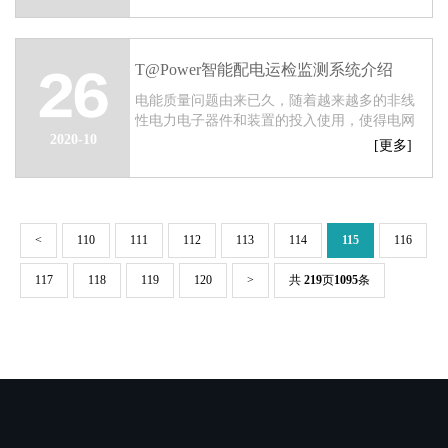
量问题。同时，电力线路中投入越来越多的计
算...
T@Power智能配电运检监测系统介绍
26
电能质量问题由来已久，随着越来越多的非线
性电力电子器件和装置的投入使用，使得电网
2020-10
中电压和电流波形畸变越来越严重，谐波水平
[更多]
不断上升；另外冲击性、波动性还会引起电压
波...
<
110
111
112
113
114
115
116
117
118
119
120
>
共
219
页
1095
条