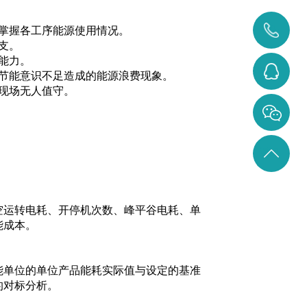
400-
掌握各工序能源使用情况。
支。
能力。
0371-
3284642207
节能意识不足造成的能源浪费现象。
现场无人值守。
828
返回
顶部
空运转电耗、开停机次数、峰平谷电耗、单
能成本。
能单位的单位产品能耗实际值与设定的基准
的对标分析。