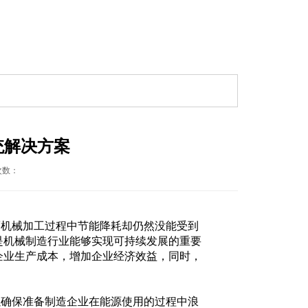
统解决方案
次数：
机械加工过程中节能降耗却仍然没能受到
是机械制造行业能够实现可持续发展的重要
企业生产成本，增加企业经济效益，同时，
以确保准备制造企业在能源使用的过程中浪