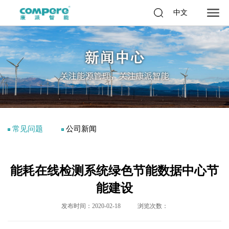
中文
常见问题
公司新闻
能耗在线检测系统绿色节能数据中心节
能建设
发布时间：2020-02-18
浏览次数：