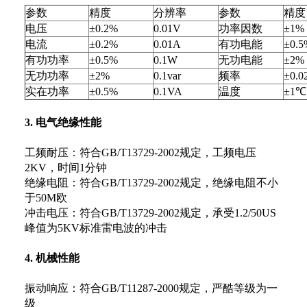
参数
精度
分辨率
参数
精度
电压
±0.2%
0.01V
功率因数
±1%
电流
±0.2%
0.01A
有功电能
±0.5
有功功率
±0.5%
0.1W
无功电能
±2%
无功功率
±2%
0.1var
频率
±0.0
实在功率
±0.5%
0.1VA
温度
±1℃
3. 电气绝缘性能
工频耐压：符合GB/T13729-2002规定，工频电压
2KV，时间1分钟
绝缘电阻：符合GB/T13729-2002规定，绝缘电阻不小
于50M欧
冲击电压：符合GB/T13729-2002规定，承受1.2/50US
峰值为5KV标准雷电波的冲击
4. 机械性能
振动响应：符合GB/T11287-2000规定，严酷等级为一
级