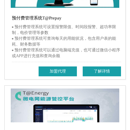
预付费管理系统T@Prepay
预付费管理系统可设置报警限值、时间段报警、超功率限
制，电价管理等参数
预付费管理系统可查询每天的用能状况，包含用户表的能
耗、财务数据等
预付费管理系统可以通过电脑端充值，也可通过微信小程序
或APP进行充值和查询余额
加盟代理
了解详情