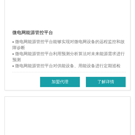
微电网能源管控平台
微电网能源管控平台能够实现对微电网设备的远程监控和故
障诊断
微电网能源管控平台利用预测分析算法对未来能源需求进行
预测
微电网能源管控平台对供能设备、用能设备进行定期巡检
加盟代理
了解详情