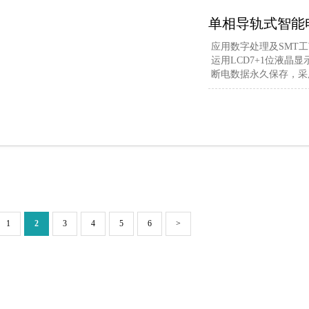
单相导轨式智能电
应用数字处理及SMT
运用LCD7+1位液晶
断电数据永久保存，采
1
2
3
4
5
6
>