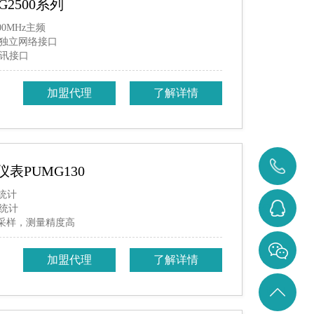
2500系列
00MHz主频
0M独立网络接口
通讯接口
加盟代理
了解详情
400-
表PUMG130
统计
0371-
3284642207
统计
流采样，测量精度高
828
加盟代理
了解详情
返回