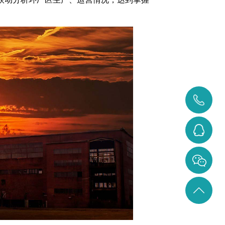
400-
0371-
3284642207
828
返回
顶部